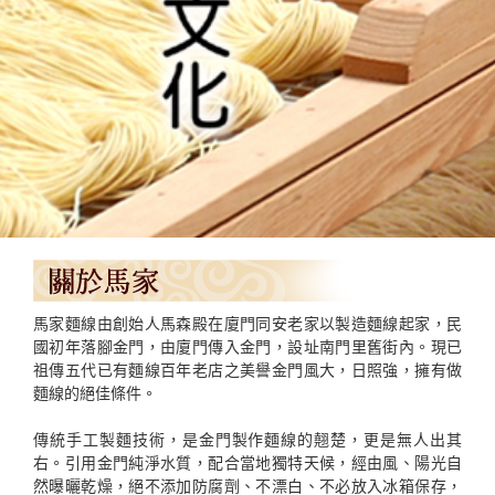
馬家麵線由創始人馬森殿在廈門同安老家以製造麵線起家，民
國初年落腳金門，由廈門傳入金門，設址南門里舊街內。現已
祖傳五代已有麵線百年老店之美譽金門風大，日照強，擁有做
麵線的絕佳條件。
傳統手工製麵技術，是金門製作麵線的翹楚，更是無人出其
右。引用金門純淨水質，配合當地獨特天候，經由風、陽光自
然曝曬乾燥，絕不添加防腐劑、不漂白、不必放入冰箱保存，