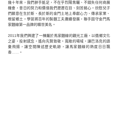
幾十年來，我們胼手胝足，不在乎烈陽焦曬、不錯失任何商展
機會，昔日的努力和價值我們瀝瀝在目、刻苦銘心。欣慰兒子
們願意在生於斯、長於斯的金門土地上奉獻心力、傳承家業、
根留鄉土。學習將百年的製麵工夫賡續發展，聯手固守金門馬
家麵線第一品牌的曠世美名。
2011年我們興建了一棟屬於馬家麵線的觀光工廠，以僑鄉文化
之姿，投射感念，遙向先賢致敬。寬敞的場域，讓巴洛克的語
彙飛揚，讓空間陳述歷史軌跡，讓馬家麵線的熱度日日飄
香……。
1988
年 消費者協會「消費金商獎」
1998
年 經濟部中小企業頒發「金獅獎」
1999
年 經濟部中小企業頒發「卓越金獅獎」
2004
年 經濟部評選輔導之觀光工廠
2009
年 金門縣衛生優良店