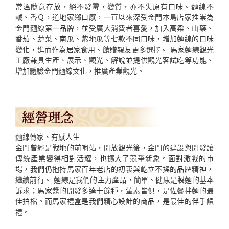
常溫隨意存放，絕不發霉，變質，亦不失原有口味。麵線不
鹹、香Ｑ，道地家鄉口感，一直以來深受金門本島店家推崇為
金門麵線第一品牌，並受廣大消費者喜愛，加入高粱、山藥、
番茄、蔬菜、南瓜、紫地瓜等七款不同口味，增加麵線的口味
變化，進而作為居家食用、饋贈親友更多選擇。 馬家麵線觀光
工廠兼具生產、展示、觀光、解說並提供觀光客試吃等功能、
增加體驗金門麵線文化，推廣產業觀光。
麵線傳家、有感人生
金門曾經是戰地的前哨站，開放觀光後，金門的建設與開發讓
傳統產業變得相對活耀，也擴大了競爭新象。面對激戰的市
場，我們仍抱持馬家百年老店的初衷與屹立不搖的品牌精神，
繼續前行。 麵線是我們的主力產品，簡單、健康是製麵的基本
訴求；馬家醬的開發多達十餘種，葷素皆俱，是佐餐拌麵的最
佳拍檔。而馬家禮盒是我們精心設計的商品，是最佳的伴手饋
禮。