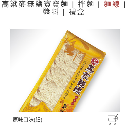
高粱麥無鹽寶寶麵
|
拌麵
|
麵線
|
醬料
|
禮盒
原味口味(細)