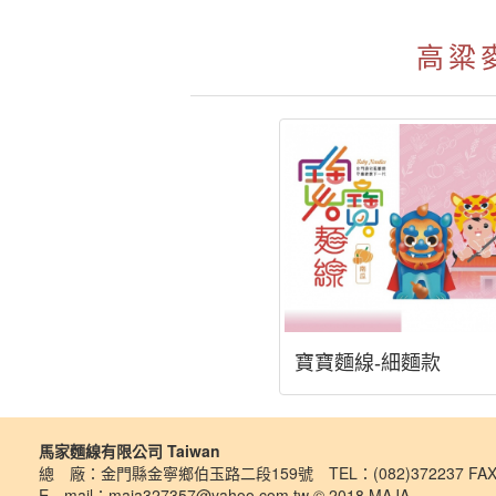
高粱
寶寶麵線-細麵款
馬家麵線有限公司 Taiwan
總 廠：金門縣金寧鄉伯玉路二段159號 TEL：(082)372237 FAX:
E－mail：maja327357@yahoo.com.tw © 2018 MAJA