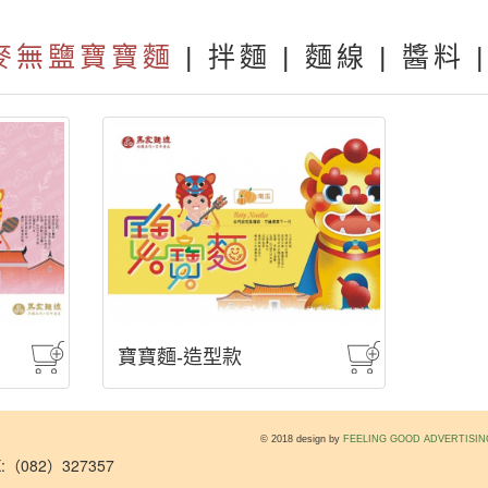
麥無鹽寶寶麵
|
拌麵
|
麵線
|
醬料
|
寶寶麵-造型款
© 2018 design by
FEELING GOOD ADVERTISIN
（082）327357